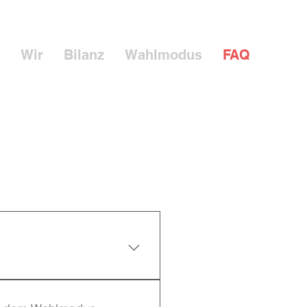
Wir
Bilanz
Wahlmodus
FAQ
t: § 38 (1) Die
ne Weisungen gebunden.