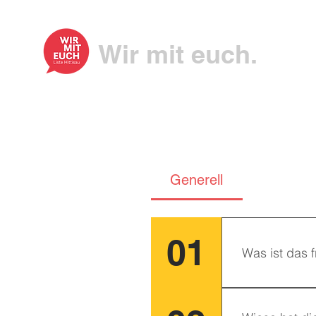
Wir mit euch.
Generell
01
Was ist das 
Das freie Man
Gemeindevert