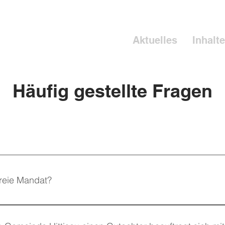
Aktuelles
Inhalte
Häufig gestellte Fragen
freie Mandat?
dat ist im Vorarlberger Gemeindegesetz explizit veranker
reter sind in Ausübung ihres Mandates frei und an kei